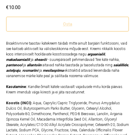
€
10.00
Osta
Bioaktiivnivne taastav kätekreem täidab mitte ainult barjääri funktsiooni, vaid
see kaitseb aktiivselt ka väliskeskkonna mõjude eest. Kreemi rikkalik koostis
koos intensiivselt hooldavate koostisosadega nagu
argaaniaõli
,
makadaamiaõli
ja
sheavõi
- suurepäraselt pehmendavad Teie käte nahka,
pantenool
ja
allantoiin
aitavad nahka taastada ja taaselustada ning
saialillide
,
astelpaju
,
rosmariini
ja
mesilaspiima
ekstraktid aitavad leevendada naha
vananemise märke käte peal ja säilitada noorema välimuse.
Kasutamine:
Kandke õrnalt kätele vastavalt vajadusele mitu korda päevas.
Kreem imendub väga kiiresti ja ei jäta rasvatunnet.
Koostis
(INCI):
Aqua, Caprylic/Capric Triglyceride, Prunus Amygdalus
Dulcis Oil, Butyrospermum Parkii Butter, Glycerin, Cetearyl Alcohol,
Polysorbate 80, Dimethicone, Panthenol, PEG-8 Beeswax, Lanolin, Argania
Spinosa Kernel Oil, Macadamia Integrifolia Seed Oil, Allantoin, Glyceryl
Stearate, Acrylates/C10-30 Alkyl Acrylate Crosspolymer, Ceteareth-20, Sodium
Lactate, Sodium PCA, Glycine, Fructose, Urea, Calendula Officinalis Flower