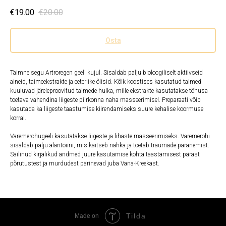
€
19.00
€
20.00
Osta
Taimne segu Artroregen geeli kujul. Sisaldab palju bioloogiliselt aktiivseid
aineid, taimeekstrakte ja eeterlike õlisid. Kõik koostises kasutatud taimed
kuuluvad järeleproovitud taimede hulka, mille ekstrakte kasutatakse tõhusa
toetava vahendina liigeste piirkonna naha masseerimisel. Preparaati võib
kasutada ka liigeste taastumise kiirendamiseks suure kehalise koormuse
korral.
Varemerohugeeli kasutatakse liigeste ja lihaste masseerimiseks. Varemerohi
sisaldab palju alantoiini, mis kaitseb nahka ja toetab traumade paranemist.
Säilinud kirjalikud andmed juure kasutamise kohta taastamisest pärast
põrutustest ja murdudest pärinevad juba Vana-Kreekast.
Tilda
Made on