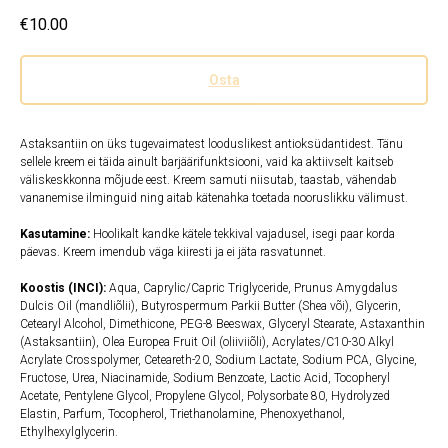
€
10.00
Osta
Astaksantiin on üks tugevaimatest looduslikest antioksüdantidest. Tänu
sellele kreem ei täida ainult barjäärifunktsiooni, vaid ka aktiivselt kaitseb
väliskeskkonna mõjude eest. Kreem samuti niisutab, taastab, vähendab
vananemise ilminguid ning aitab kätenahka toetada nooruslikku välimust.
Kasutamine:
Hoolikalt kandke kätele tekkival vajadusel, isegi paar korda
päevas. Kreem imendub väga kiiresti ja ei jäta rasvatunnet.
Koostis (INCI):
Aqua, Caprylic/Capric Triglyceride, Prunus Amygdalus
Dulcis Oil (mandliõlii), Butyrospermum Parkii Butter (Shea või), Glycerin,
Cetearyl Alcohol, Dimethicone, PEG-8 Beeswax, Glyceryl Stearate, Astaxanthin
(Astaksantiin), Olea Europea Fruit Oil (oliiviiõli), Acrylates/C10-30 Alkyl
Acrylate Crosspolymer, Ceteareth-20, Sodium Lactate, Sodium PCA, Glycine,
Fructose, Urea, Niacinamide, Sodium Benzoate, Lactic Acid, Tocopheryl
Acetate, Pentylene Glycol, Propylene Glycol, Polysorbate 80, Hydrolyzed
Elastin, Parfum, Tocopherol, Triethanolamine, Phenoxyethanol,
Ethylhexylglycerin.