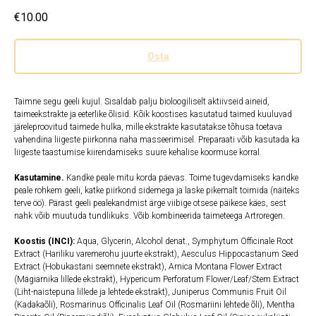
€
10.00
Osta
Taimne segu geeli kujul. Sisaldab palju bioloogiliselt aktiivseid aineid,
taimeekstrakte ja eeterlike õlisid. Kõik koostises kasutatud taimed kuuluvad
järeleproovitud taimede hulka, mille ekstrakte kasutatakse tõhusa toetava
vahendina liigeste piirkonna naha masseerimisel. Preparaati võib kasutada ka
liigeste taastumise kiirendamiseks suure kehalise koormuse korral.
Kasutamine.
Kandke peale mitu korda päevas. Toime tugevdamiseks kandke
peale rohkem geeli, katke piirkond sidemega ja laske pikemalt toimida (näiteks
terve öö). Pärast geeli pealekandmist ärge viibige otsese päikese käes, sest
nahk võib muutuda tundlikuks. Võib kombineerida taimeteega Artroregen.
Koostis (INCI):
Aqua, Glycerin, Alcohol denat., Symphytum Officinale Root
Extract (Hariliku varemerohu juurte ekstrakt), Aesculus Hippocastanum Seed
Extract (Hobukastani seemnete ekstrakt), Arnica Montana Flower Extract
(Mägiarnika lillede ekstrakt), Hypericum Perforatum Flower/Leaf/Stem Extract
(Liht-naistepuna lillede ja lehtede ekstrakt), Juniperus Communis Fruit Oil
(Kadakaõli), Rosmarinus Officinalis Leaf Oil (Rosmariini lehtede õli), Mentha