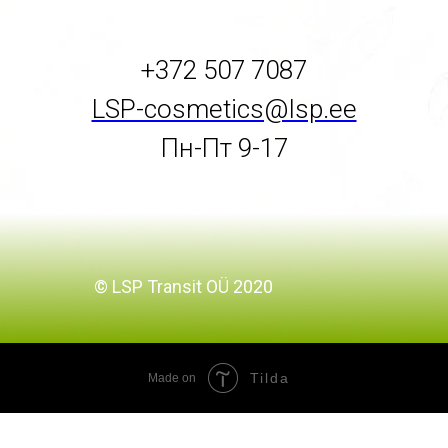
+372 507 7087
LSP-cosmetics@lsp.ee
Пн-Пт 9-17
© LSP Transit OÜ 2020
Tilda
Made on